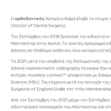
Η
ορθοδοντικός
Κατερίνα Καϊμά έλαβε το πτυχίο 
(Doctor of Dental Surgery).
Τον Σεπτέμβρη του 2018 ξεκίνησε την ειδικότητα
Μάντσεστερ στην Αγγλία. Το τριετές πρόγραμμα ει
άσκηση σε πληθώρα ασθενών, όσο και ερευνητική
Το 2021, μετά την υποβολή της διπλωματικής της ε
lateral cephalometric radiography increase the rel
ectopic maxillary canines?’’ αποφοίτησε με διάκρ
Science (MSc). Ταυτόχρονα μετά την επιτυχία της 
Surgeons of England έλαβε τον τίτλο Membership 
Από τον Σεπτέμβρη του 2021 μέχρι τον Σεπτέμβρη
οδοντιατρικό νοσοκομείο του Μάντσεστερ και στ