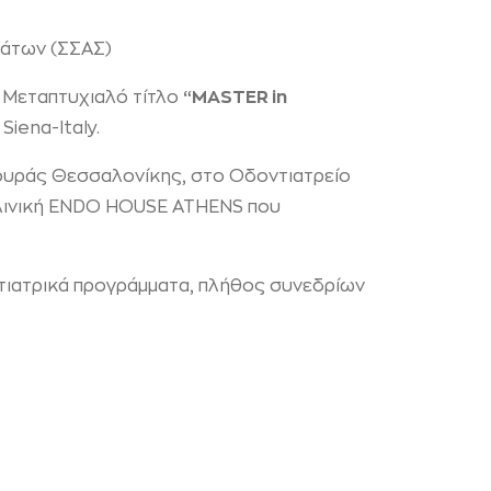
μάτων (ΣΣΑΣ)
ν Μεταπτυχιαλό τίτλο
“MASTER in
Siena-Italy.
ρουράς Θεσσαλονίκης, στο Οδοντιατρείο
κλινική ENDO HOUSE ATHENS που
τιατρικά προγράμματα, πλήθος συνεδρίων