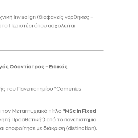
νική Invisalign (διαφανείς νάρθηκες –
στο Περιστέρι όπου ασχολείται
γός Οδοντίατρος – Ειδικός
λής του Πανεπιστημίου “Comenius
ι τον Μεταπτυχιακό τίτλο
“MSc in Fixed
ινητή Προσθετική”) από το πανεπιστήμιο
 αποφοίτησε με διάκριση (distinction).