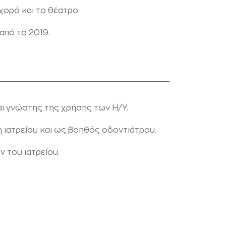
 χορό και το θέατρο.
από το 2019.
ι γνώστης της χρήσης των Η/Υ.
η ιατρείου και ως βοηθός οδοντιάτρου.
ν του ιατρείου.